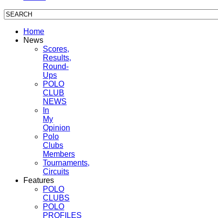
Home
News
Scores,
Results,
Round-
Ups
POLO
CLUB
NEWS
In
My
Opinion
Polo
Clubs
Members
Tournaments,
Circuits
Features
POLO
CLUBS
POLO
PROFILES