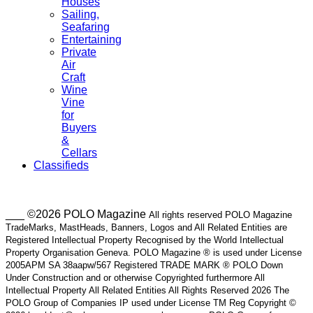
Houses
Sailing,
Seafaring
Entertaining
Private
Air
Craft
Wine
Vine
for
Buyers
&
Cellars
Classifieds
___ ©2026 POLO Magazine
All rights reserved POLO Magazine
TradeMarks, MastHeads, Banners, Logos and All Related Entities are
Registered Intellectual Property Recognised by the World Intellectual
Property Organisation Geneva. POLO Magazine ® is used under License
2005APM SA 38aapw/567 Registered TRADE MARK ® POLO Down
Under Construction and or otherwise Copyrighted furthermore All
Intellectual Property All Related Entities All Rights Reserved 2026 The
POLO Group of Companies IP used under License TM Reg Copyright ©