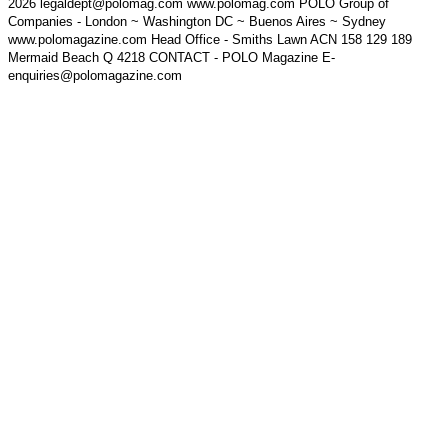
2026 legaldept@polomag.com www.polomag.com POLO Group of
Companies - London ~ Washington DC ~ Buenos Aires ~ Sydney
www.polomagazine.com Head Office - Smiths Lawn ACN 158 129 189
Mermaid Beach Q 4218 CONTACT - POLO Magazine E-
enquiries@polomagazine.com