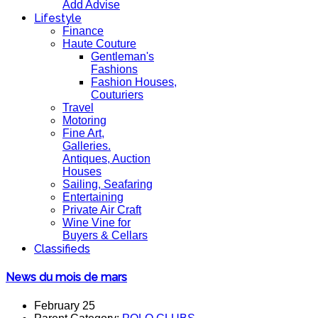
Add Advise
Lifestyle
Finance
Haute Couture
Gentleman's
Fashions
Fashion Houses,
Couturiers
Travel
Motoring
Fine Art,
Galleries.
Antiques, Auction
Houses
Sailing, Seafaring
Entertaining
Private Air Craft
Wine Vine for
Buyers & Cellars
Classifieds
News du mois de mars
February 25