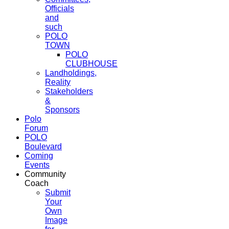
Officials
and
such
POLO
TOWN
POLO
CLUBHOUSE
Landholdings,
Reality
Stakeholders
&
Sponsors
Polo
Forum
POLO
Boulevard
Coming
Events
Community
Coach
Submit
Your
Own
Image