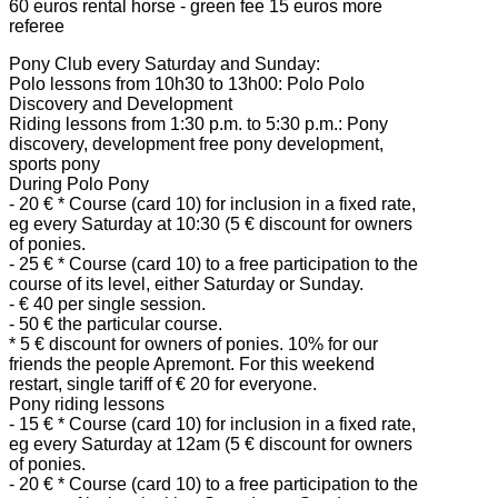
60 euros rental horse - green fee 15 euros more
referee
Pony Club every Saturday and Sunday:
Polo lessons from 10h30 to 13h00: Polo Polo
Discovery and Development
Riding lessons from 1:30 p.m. to 5:30 p.m.: Pony
discovery, development free pony development,
sports pony
During Polo Pony
- 20 € * Course (card 10) for inclusion in a fixed rate,
eg every Saturday at 10:30 (5 € discount for owners
of ponies.
- 25 € * Course (card 10) to a free participation to the
course of its level, either Saturday or Sunday.
- € 40 per single session.
- 50 € the particular course.
* 5 € discount for owners of ponies. 10% for our
friends the people Apremont. For this weekend
restart, single tariff of € 20 for everyone.
Pony riding lessons
- 15 € * Course (card 10) for inclusion in a fixed rate,
eg every Saturday at 12am (5 € discount for owners
of ponies.
- 20 € * Course (card 10) to a free participation to the