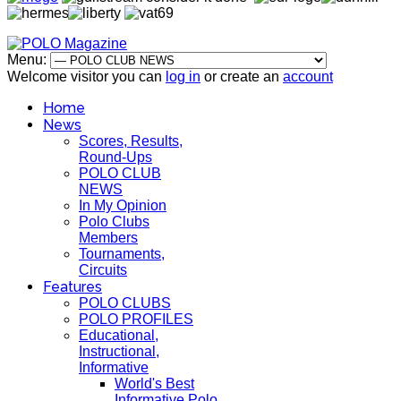
Menu:
Welcome visitor you can
log in
or create an
account
Home
News
Scores, Results,
Round-Ups
POLO CLUB
NEWS
In My Opinion
Polo Clubs
Members
Tournaments,
Circuits
Features
POLO CLUBS
POLO PROFILES
Educational,
Instructional,
Informative
World's Best
Informative Polo