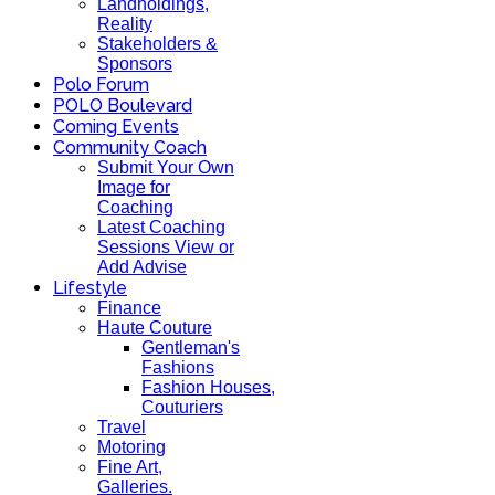
Landholdings,
Reality
Stakeholders &
Sponsors
Polo Forum
POLO Boulevard
Coming Events
Community Coach
Submit Your Own
Image for
Coaching
Latest Coaching
Sessions View or
Add Advise
Lifestyle
Finance
Haute Couture
Gentleman's
Fashions
Fashion Houses,
Couturiers
Travel
Motoring
Fine Art,
Galleries.