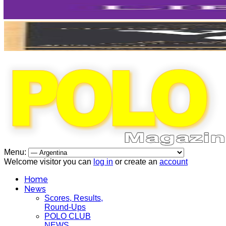
Menu:
Welcome visitor you can
log in
or create an
account
Home
News
Scores, Results,
Round-Ups
POLO CLUB
NEWS